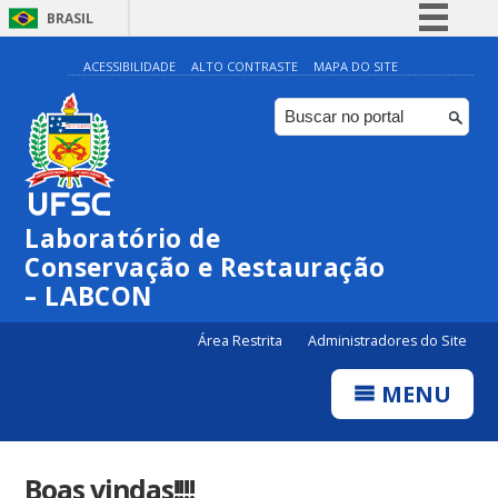
BRASIL
Simplifique!
ACESSIBILIDADE
ALTO CONTRASTE
MAPA DO SITE
Comunica BR
Participe
Acesso à informação
Legislação
Laboratório de
Canais
Conservação e Restauração
– LABCON
Área Restrita
Administradores do Site
MENU
Boas vindas!!!!