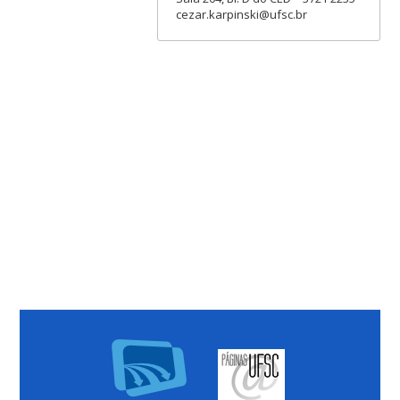
cezar.karpinski@ufsc.br