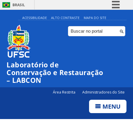
BRASIL
Simplifique!
ACESSIBILIDADE
ALTO CONTRASTE
MAPA DO SITE
Comunica BR
Participe
Acesso à informação
Legislação
Laboratório de
Canais
Conservação e Restauração
– LABCON
Área Restrita
Administradores do Site
MENU